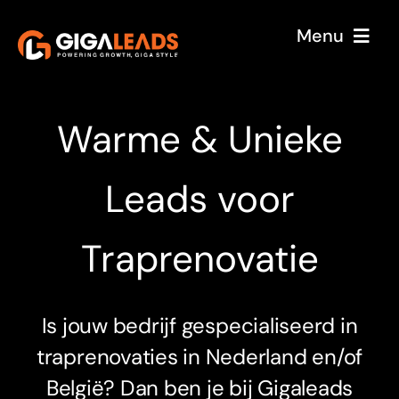
Skip
Menu
to
content
Home
Over ons
Warme & Unieke
Onze service
Leads voor
Case Studies
Traprenovatie
Sectoren
Reviews
Is jouw bedrijf gespecialiseerd in
Blog
traprenovaties in Nederland en/of
België? Dan ben je bij Gigaleads