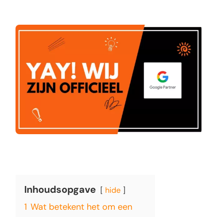
Inhoudsopgave
hide
1
Wat betekent het om een