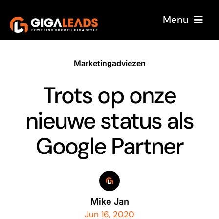
Skip
Menu
to
content
Home
Marketingadviezen
Over ons
Trots op onze
Onze service
nieuwe status als
Case Studies
Sectoren
Google Partner
Reviews
Blog
Mike Jan
Jun 16, 2020