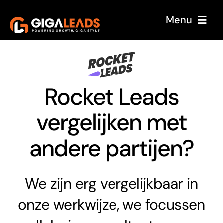
Menu
Home
Over ons
Rocket Leads
Onze service
vergelijken met
Case Studies
andere partijen?
Sectoren
Reviews
We zijn erg vergelijkbaar in
Blog
onze werkwijze, we focussen