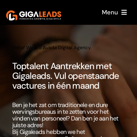
Skip
Menu
to
content
Home
Over ons
Hello! We are Avada Digital Agency.
Onze service
Toptalent Aantrekken met
Case Studies
Gigaleads.
Vul openstaande
vactures in één maand
Sectoren
Reviews
Ben je het zat om traditionele en dure
wervingsbureaus in te zetten voor het
Blog
vinden van personeel? Dan ben je aan het
juiste adres!
Bij Gigaleads hebben we het