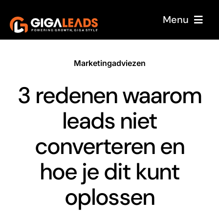
Skip
Menu
to
content
Home
Marketingadviezen
Over ons
3 redenen waarom
Onze service
leads niet
Case Studies
Sectoren
converteren en
Reviews
hoe je dit kunt
Blog
oplossen